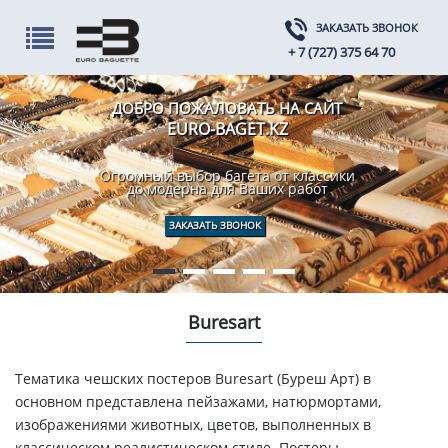
ЗАКАЗАТЬ ЗВОНОК
+ 7 (727) 375 64 70
ДОБРО ПОЖАЛОВАТЬ НА САЙТ
EURO-BAGET.KZ
Огромный выбор багета от классики
до модерна для Ваших работ
ЗАКАЗАТЬ ЗВОНОК
Buresart
Тематика чешских постеров Buresart (Буреш Арт) в
основном представлена пейзажами, натюрмортами,
изображениями животных, цветов, выполненных в
классическом реалистическом стиле. Постеры